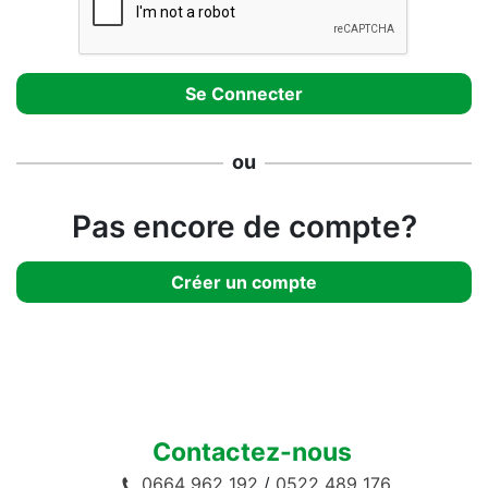
ou
Pas encore de compte?
Créer un compte
Contactez-nous
0664 962 192
/
0522 489 176