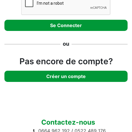
ou
Pas encore de compte?
Créer un compte
Contactez-nous
0664 962 192
/
0522 489 176