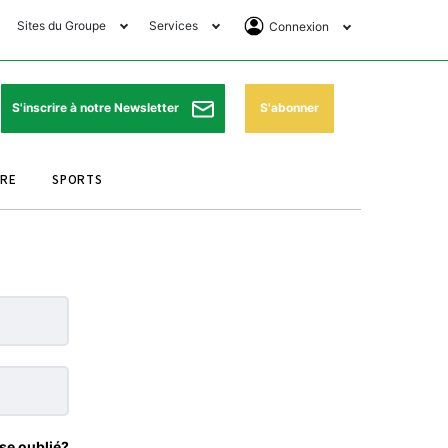
Sites du Groupe
Services
Connexion
lub Avantages
Horaires de prières
Se Connecter
e Matin Sports
Pharmacies de garde
Abonnement
S'abonner
S'inscrire à notre Newsletter
ssahraa
Météo
Archives ePaper
URE
SPORTS
e Matin Store
Programme TV
e Matin Annonces
Cinéma
es Imprimeries du
Horaires de train
atin
Bourse
orocco Today Forum
ookclub
se oublié?