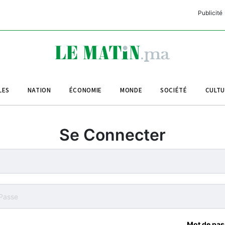
Publicité
C
L
A
LES
NATION
ÉCONOMIE
MONDE
SOCIÉTÉ
CULT
L
L
Se Connecter
L
M
M
B
Mot de pas