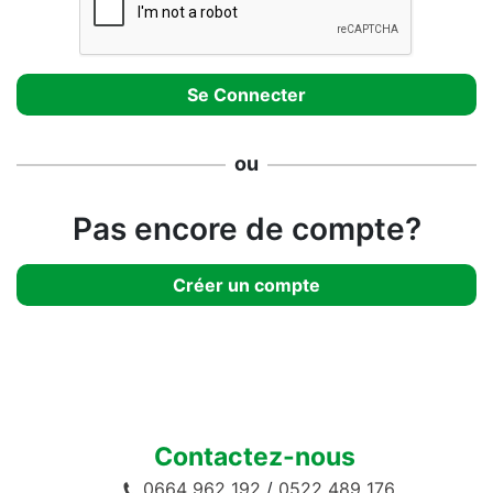
ou
Pas encore de compte?
Créer un compte
Contactez-nous
0664 962 192
/
0522 489 176