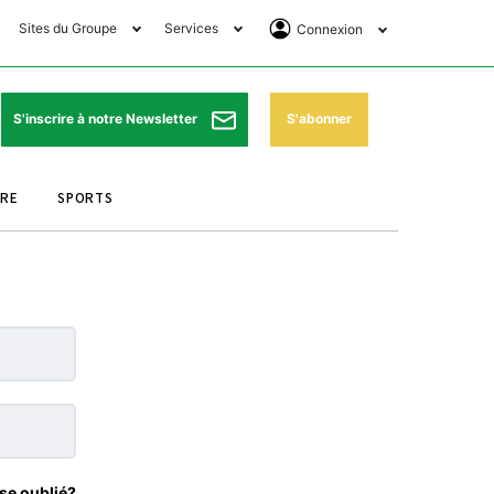
Sites du Groupe
Services
Connexion
lub Avantages
Horaires de prières
Se Connecter
e Matin Sports
Pharmacies de garde
Abonnement
S'abonner
S'inscrire à notre Newsletter
ssahraa
Météo
Archives ePaper
URE
SPORTS
e Matin Store
Programme TV
e Matin Annonces
Cinéma
es Imprimeries du
Horaires de train
atin
Bourse
orocco Today Forum
ookclub
se oublié?