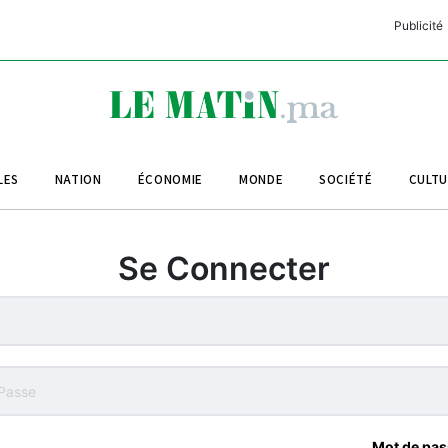
Publicité
C
L
A
LES
NATION
ÉCONOMIE
MONDE
SOCIÉTÉ
CULT
L
L
Se Connecter
L
M
M
B
Mot de pas