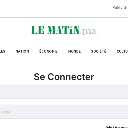
Publicité
C
L
A
LES
NATION
ÉCONOMIE
MONDE
SOCIÉTÉ
CULT
L
L
Se Connecter
L
M
M
B
Mot de pas