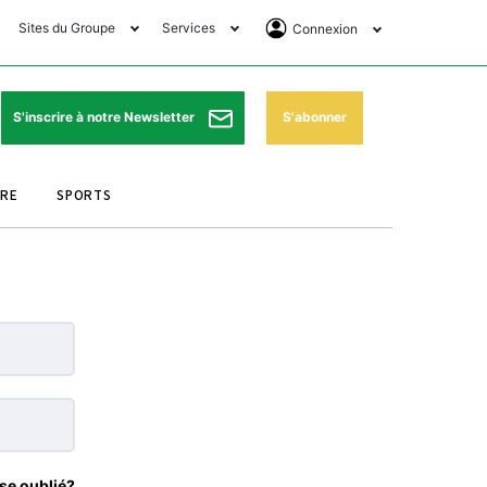
Sites du Groupe
Services
Connexion
lub Avantages
Horaires de prières
Se Connecter
e Matin Sports
Pharmacies de garde
Abonnement
S'abonner
S'inscrire à notre Newsletter
ssahraa
Météo
Archives ePaper
URE
SPORTS
e Matin Store
Programme TV
e Matin Annonces
Cinéma
es Imprimeries du
Horaires de train
atin
Bourse
orocco Today Forum
ookclub
se oublié?