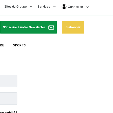
Sites du Groupe
Services
Connexion
lub Avantages
Horaires de prières
Se Connecter
e Matin Sports
Pharmacies de garde
Abonnement
S'abonner
S'inscrire à notre Newsletter
ssahraa
Météo
Archives ePaper
URE
SPORTS
e Matin Store
Programme TV
e Matin Annonces
Cinéma
es Imprimeries du
Horaires de train
atin
Bourse
orocco Today Forum
ookclub
se oublié?