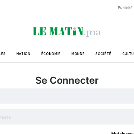
Publicité
C
L
A
LES
NATION
ÉCONOMIE
MONDE
SOCIÉTÉ
CULT
L
L
Se Connecter
L
M
M
B
Mot de pas