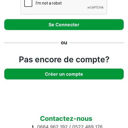
ou
Pas encore de compte?
Créer un compte
Contactez-nous
0664 962 192
/
0522 489 176