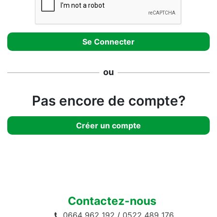
ou
Pas encore de compte?
Créer un compte
Contactez-nous
0664 962 192
/
0522 489 176