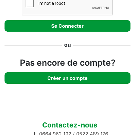
ou
Pas encore de compte?
Créer un compte
Contactez-nous
0664 962 192
/
0522 489 176