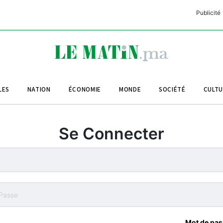
Publicité
C
L
A
LES
NATION
ÉCONOMIE
MONDE
SOCIÉTÉ
CULT
L
L
Se Connecter
L
M
M
B
Mot de pas