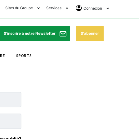
Sites du Groupe
Services
Connexion
lub Avantages
Horaires de prières
Se Connecter
e Matin Sports
Pharmacies de garde
Abonnement
S'abonner
S'inscrire à notre Newsletter
ssahraa
Météo
Archives ePaper
URE
SPORTS
e Matin Store
Programme TV
e Matin Annonces
Cinéma
es Imprimeries du
Horaires de train
atin
Bourse
orocco Today Forum
ookclub
se oublié?