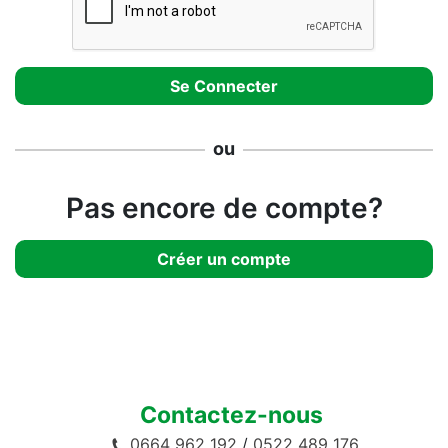
ou
Pas encore de compte?
Créer un compte
Contactez-nous
0664 962 192
/
0522 489 176