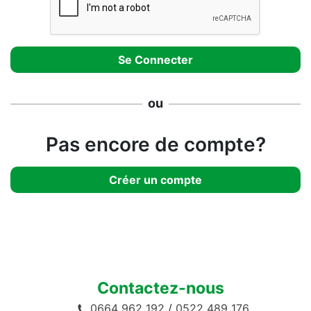
ou
Pas encore de compte?
Créer un compte
Contactez-nous
0664 962 192
/
0522 489 176