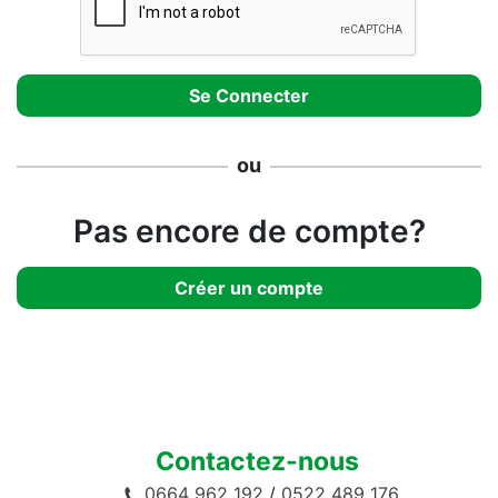
ou
Pas encore de compte?
Créer un compte
Contactez-nous
0664 962 192
/
0522 489 176