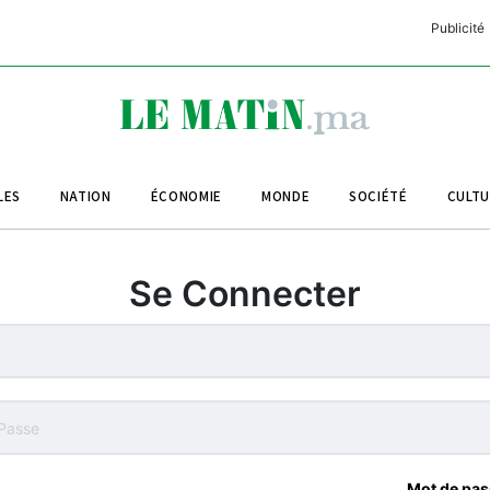
Publicité
C
L
A
LES
NATION
ÉCONOMIE
MONDE
SOCIÉTÉ
CULT
L
L
Se Connecter
L
M
M
B
Mot de pas