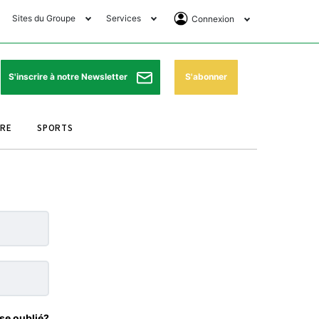
Sites du Groupe
Services
Connexion
lub Avantages
Horaires de prières
Se Connecter
e Matin Sports
Pharmacies de garde
Abonnement
S'abonner
S'inscrire à notre Newsletter
ssahraa
Météo
Archives ePaper
URE
SPORTS
e Matin Store
Programme TV
e Matin Annonces
Cinéma
es Imprimeries du
Horaires de train
atin
Bourse
orocco Today Forum
ookclub
se oublié?