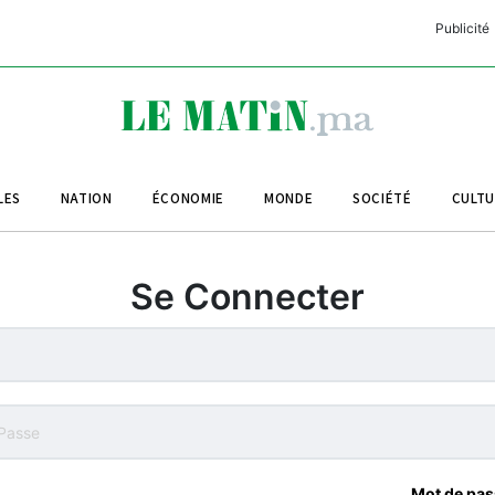
Publicité
C
L
A
LES
NATION
ÉCONOMIE
MONDE
SOCIÉTÉ
CULT
L
L
Se Connecter
L
M
M
B
Mot de pas