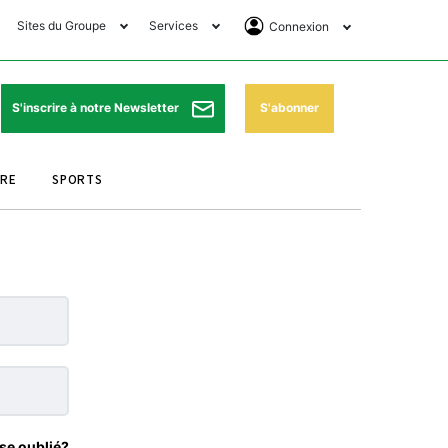
Sites du Groupe
Services
Connexion
lub Avantages
Horaires de prières
Se Connecter
e Matin Sports
Pharmacies de garde
Abonnement
S'abonner
S'inscrire à notre Newsletter
ssahraa
Météo
Archives ePaper
URE
SPORTS
e Matin Store
Programme TV
e Matin Annonces
Cinéma
es Imprimeries du
Horaires de train
atin
Bourse
orocco Today Forum
ookclub
se oublié?