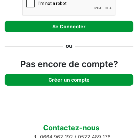
ou
Pas encore de compte?
Créer un compte
Contactez-nous
0664 962 192
/
0522 489 176