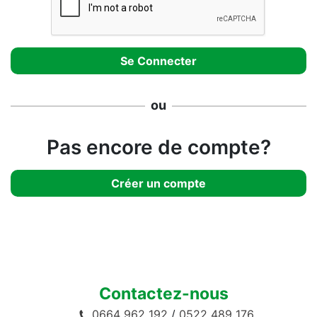
ou
Pas encore de compte?
Créer un compte
Contactez-nous
0664 962 192
/
0522 489 176