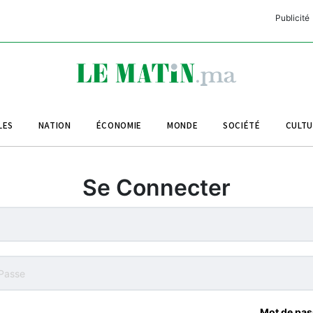
Publicité
C
L
A
LES
NATION
ÉCONOMIE
MONDE
SOCIÉTÉ
CULT
L
L
Se Connecter
L
M
M
B
Mot de pas