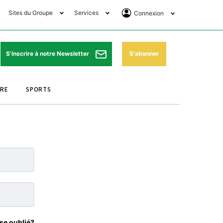
Sites du Groupe
Services
Connexion
lub Avantages
Horaires de prières
Se Connecter
e Matin Sports
Pharmacies de garde
Abonnement
S'abonner
S'inscrire à notre Newsletter
ssahraa
Météo
Archives ePaper
URE
SPORTS
e Matin Store
Programme TV
e Matin Annonces
Cinéma
es Imprimeries du
Horaires de train
atin
Bourse
orocco Today Forum
ookclub
se oublié?