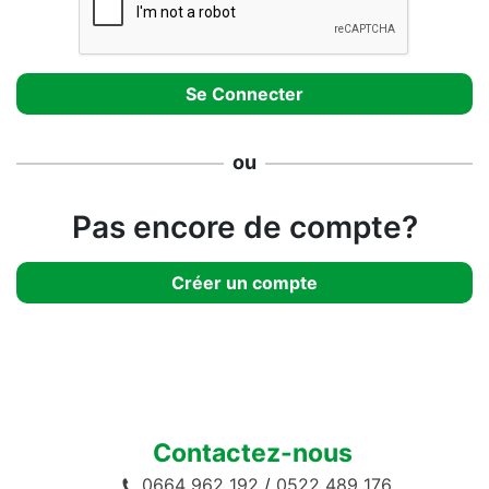
ou
Pas encore de compte?
Créer un compte
Contactez-nous
0664 962 192
/
0522 489 176