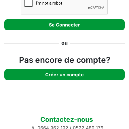
ou
Pas encore de compte?
Créer un compte
Contactez-nous
0664 962 192
/
0522 489 176