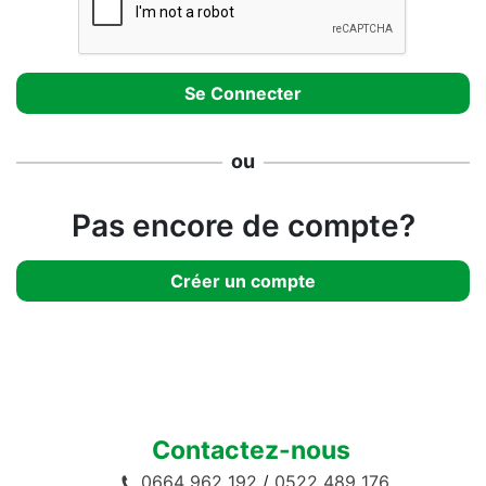
ou
Pas encore de compte?
Créer un compte
Contactez-nous
0664 962 192
/
0522 489 176