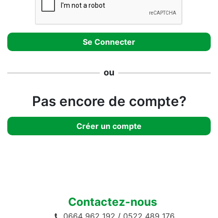
ou
Pas encore de compte?
Créer un compte
Contactez-nous
0664 962 192
/
0522 489 176