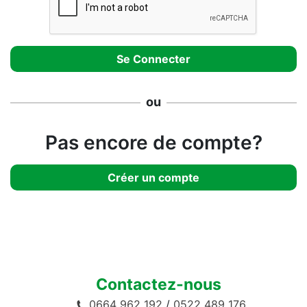
ou
Pas encore de compte?
Créer un compte
Contactez-nous
0664 962 192
/
0522 489 176