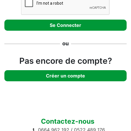
ou
Pas encore de compte?
Créer un compte
Contactez-nous
0664 962 192
/
0522 489 176