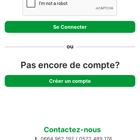
ou
Pas encore de compte?
Créer un compte
Contactez-nous
0664 962 192
/
0522 489 176