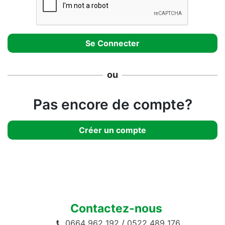
ou
Pas encore de compte?
Créer un compte
Contactez-nous
0664 962 192
/
0522 489 176