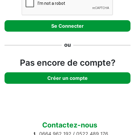
ou
Pas encore de compte?
Créer un compte
Contactez-nous
0664 962 192
/
0522 489 176