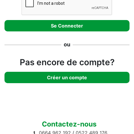
ou
Pas encore de compte?
Créer un compte
Contactez-nous
0664 962 192
/
0522 489 176