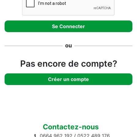
ou
Pas encore de compte?
Créer un compte
Contactez-nous
0664 962 192
/
0522 489 176