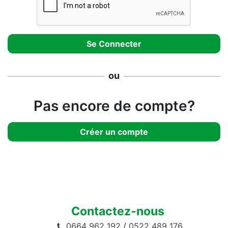
ou
Pas encore de compte?
Créer un compte
Contactez-nous
0664 962 192
/
0522 489 176