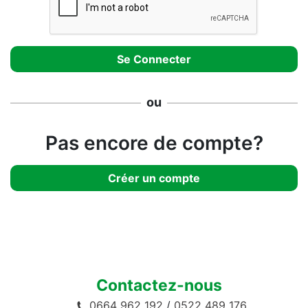
ou
Pas encore de compte?
Créer un compte
Contactez-nous
0664 962 192
/
0522 489 176