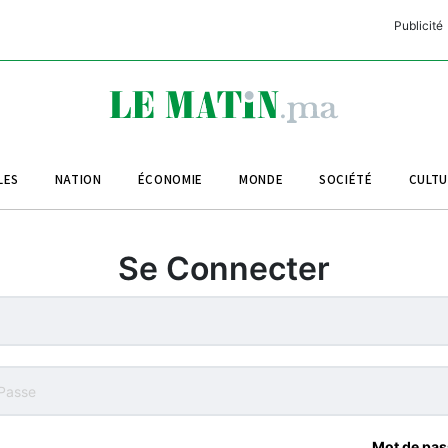
Publicité
C
L
A
LES
NATION
ÉCONOMIE
MONDE
SOCIÉTÉ
CULT
L
L
Se Connecter
L
M
M
B
Mot de pas