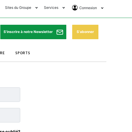
Sites du Groupe
Services
Connexion
lub Avantages
Horaires de prières
Se Connecter
e Matin Sports
Pharmacies de garde
Abonnement
S'abonner
S'inscrire à notre Newsletter
ssahraa
Météo
Archives ePaper
URE
SPORTS
e Matin Store
Programme TV
e Matin Annonces
Cinéma
es Imprimeries du
Horaires de train
atin
Bourse
orocco Today Forum
ookclub
se oublié?