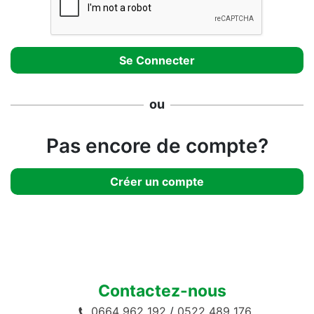
ou
Pas encore de compte?
Créer un compte
Contactez-nous
0664 962 192
/
0522 489 176