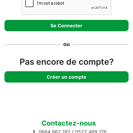
ou
Pas encore de compte?
Créer un compte
Contactez-nous
0664 962 192
/
0522 489 176