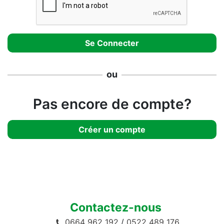
ou
Pas encore de compte?
Créer un compte
Contactez-nous
0664 962 192
/
0522 489 176