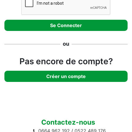
ou
Pas encore de compte?
Créer un compte
Contactez-nous
0664 962 192
/
0522 489 176