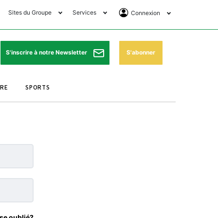
Sites du Groupe
Services
Connexion
lub Avantages
Horaires de prières
Se Connecter
e Matin Sports
Pharmacies de garde
Abonnement
S'abonner
S'inscrire à notre Newsletter
ssahraa
Météo
Archives ePaper
URE
SPORTS
e Matin Store
Programme TV
e Matin Annonces
Cinéma
es Imprimeries du
Horaires de train
atin
Bourse
orocco Today Forum
ookclub
se oublié?