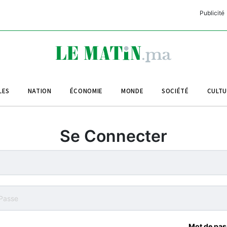
Publicité
C
L
A
LES
NATION
ÉCONOMIE
MONDE
SOCIÉTÉ
CULT
L
L
Se Connecter
L
M
M
B
Mot de pas