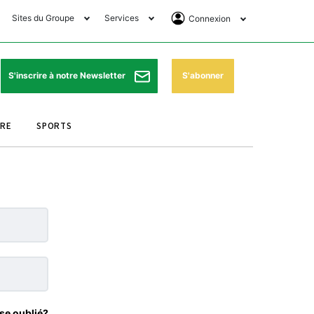
Sites du Groupe
Services
Connexion
lub Avantages
Horaires de prières
Se Connecter
e Matin Sports
Pharmacies de garde
Abonnement
S'abonner
S'inscrire à notre Newsletter
ssahraa
Météo
Archives ePaper
URE
SPORTS
e Matin Store
Programme TV
e Matin Annonces
Cinéma
es Imprimeries du
Horaires de train
atin
Bourse
orocco Today Forum
ookclub
se oublié?