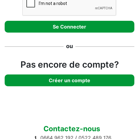
ou
Pas encore de compte?
Créer un compte
Contactez-nous
0664 962 192
/
0522 489 176