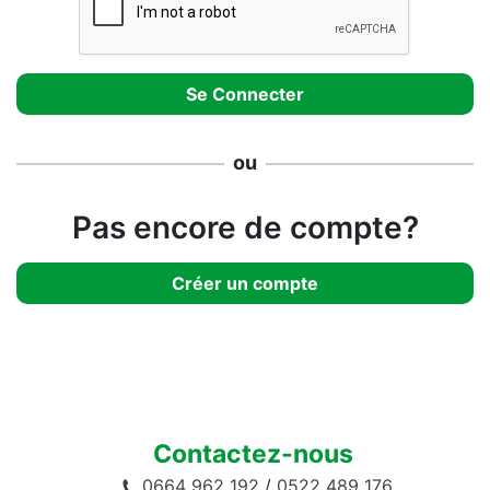
ou
Pas encore de compte?
Créer un compte
Contactez-nous
0664 962 192
/
0522 489 176