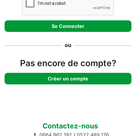
ou
Pas encore de compte?
Créer un compte
Contactez-nous
0664 962 192
/
0522 489 176