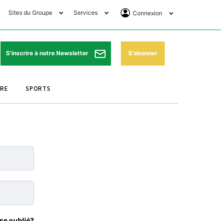
Sites du Groupe
Services
Connexion
lub Avantages
Horaires de prières
Se Connecter
e Matin Sports
Pharmacies de garde
Abonnement
S'abonner
S'inscrire à notre Newsletter
ssahraa
Météo
Archives ePaper
URE
SPORTS
e Matin Store
Programme TV
e Matin Annonces
Cinéma
es Imprimeries du
Horaires de train
atin
Bourse
orocco Today Forum
ookclub
se oublié?