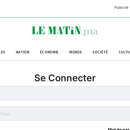
Publicité
C
L
A
LES
NATION
ÉCONOMIE
MONDE
SOCIÉTÉ
CULT
L
L
Se Connecter
L
M
M
B
Mot de pas