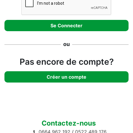
ou
Pas encore de compte?
Créer un compte
Contactez-nous
0664 962 192
/
0522 489 176