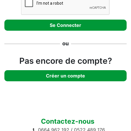
ou
Pas encore de compte?
Créer un compte
Contactez-nous
0664 962 192
/
0522 489 176