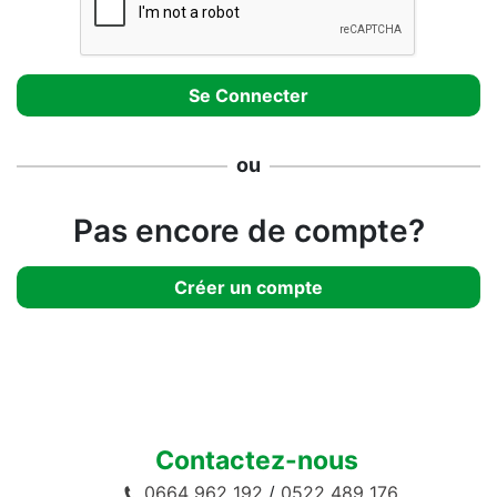
ou
Pas encore de compte?
Créer un compte
Contactez-nous
0664 962 192
/
0522 489 176