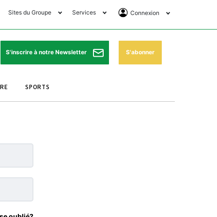
Sites du Groupe
Services
Connexion
lub Avantages
Horaires de prières
Se Connecter
e Matin Sports
Pharmacies de garde
Abonnement
S'abonner
S'inscrire à notre Newsletter
ssahraa
Météo
Archives ePaper
URE
SPORTS
e Matin Store
Programme TV
e Matin Annonces
Cinéma
es Imprimeries du
Horaires de train
atin
Bourse
orocco Today Forum
ookclub
se oublié?