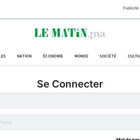
Publicité
C
L
A
LES
NATION
ÉCONOMIE
MONDE
SOCIÉTÉ
CULT
L
L
Se Connecter
L
M
M
B
Mot de pas