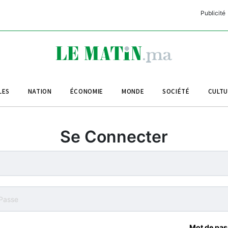
Publicité
C
L
A
LES
NATION
ÉCONOMIE
MONDE
SOCIÉTÉ
CULT
L
L
Se Connecter
L
M
M
B
Mot de pas