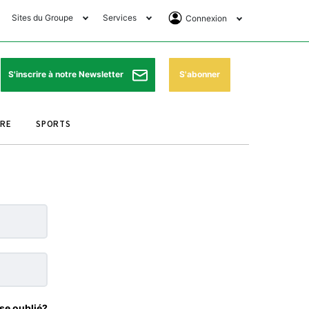
Sites du Groupe
Services
Connexion
lub Avantages
Horaires de prières
Se Connecter
e Matin Sports
Pharmacies de garde
Abonnement
S'abonner
S'inscrire à notre Newsletter
ssahraa
Météo
Archives ePaper
URE
SPORTS
e Matin Store
Programme TV
e Matin Annonces
Cinéma
es Imprimeries du
Horaires de train
atin
Bourse
orocco Today Forum
ookclub
se oublié?