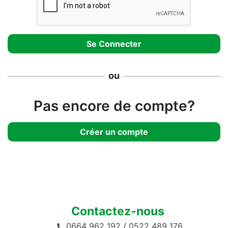
ou
Pas encore de compte?
Créer un compte
Contactez-nous
0664 962 192
/
0522 489 176