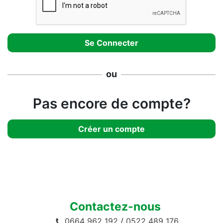
ou
Pas encore de compte?
Créer un compte
Contactez-nous
0664 962 192
/
0522 489 176